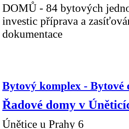
DOMŮ - 84 bytových jednot
investic příprava a zasíťov
dokumentace
Bytový komplex - Bytové 
Řadové domy v Úněticí
Únětice u Prahy 6