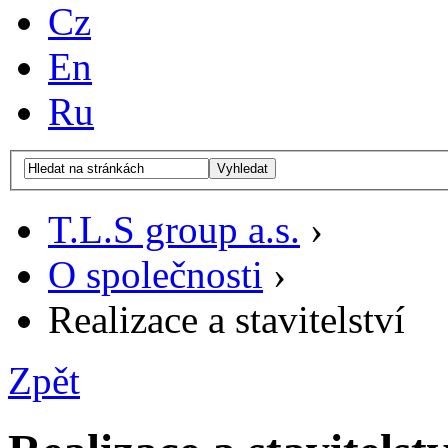
Cz
En
Ru
Vyhledat
T.L.S group a.s.
›
O společnosti
›
Realizace a stavitelství
Zpět