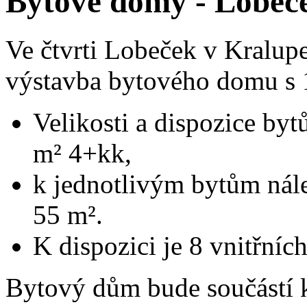
Bytové domy - Lobeče
Ve čtvrti Lobeček v Kralup
výstavba bytového domu s 
Velikosti a dispozice by
m² 4+kk,
k jednotlivým bytům nále
55 m².
K dispozici je 8 vnitřníc
Bytový dům bude součástí 