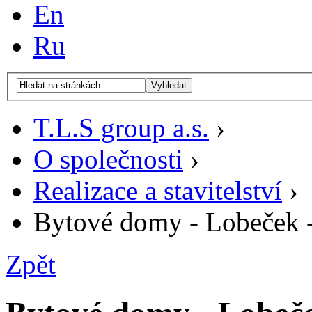
En
Ru
Vyhledat
T.L.S group a.s.
›
O společnosti
›
Realizace a stavitelství
›
Bytové domy - Lobeček -
Zpět