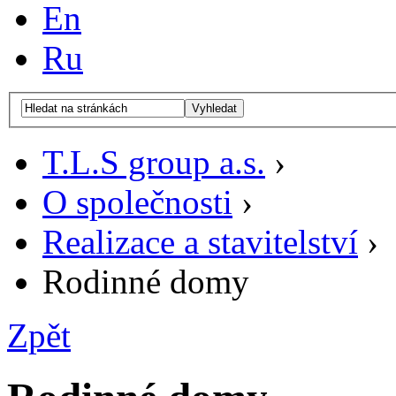
En
Ru
Vyhledat
T.L.S group a.s.
›
O společnosti
›
Realizace a stavitelství
›
Rodinné domy
Zpět