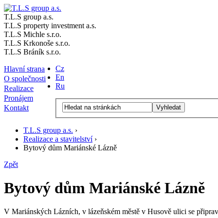
T.L.S group a.s.
T.L.S property investment a.s.
T.L.S Michle s.r.o.
T.L.S Krkonoše s.r.o.
T.L.S Bráník s.r.o.
Cz
Hlavní strana
En
O společnosti
Ru
Realizace
Pronájem
Vyhledat
Kontakt
T.L.S group a.s.
›
Realizace a stavitelství
›
Bytový dům Mariánské Lázně
Zpět
Bytový dům Mariánské Lázně
V Mariánských Lázních, v lázeňském městě v Husově ulici se připr