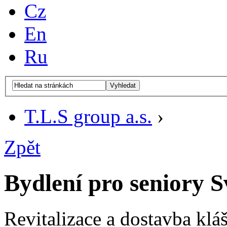
Cz
En
Ru
Vyhledat
T.L.S group a.s.
›
Zpět
Bydlení pro seniory 
Revitalizace a dostavba klá