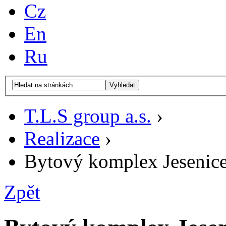
Cz
En
Ru
Vyhledat
T.L.S group a.s.
›
Realizace
›
Bytový komplex Jesenice 
Zpět